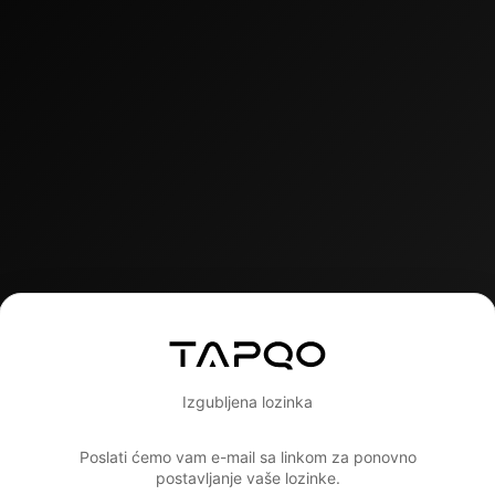
Izgubljena lozinka
Poslati ćemo vam e-mail sa linkom za ponovno
postavljanje vaše lozinke.