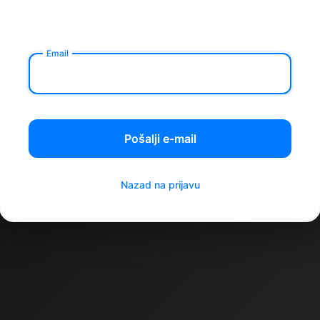
Email
Pošalji e-mail
Nazad na prijavu